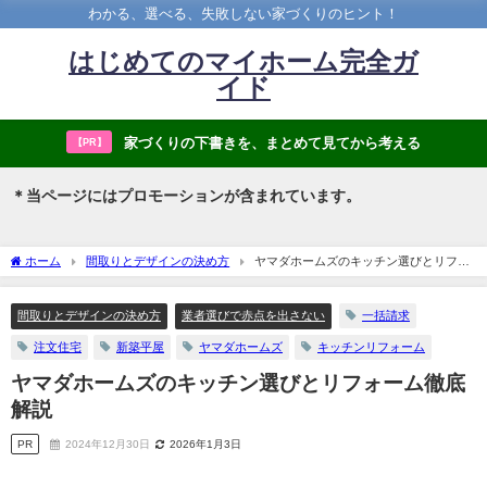
わかる、選べる、失敗しない家づくりのヒント！
はじめてのマイホーム完全ガ
イド
家づくりの下書きを、まとめて見てから考える
【PR】
＊当ページにはプロモーションが含まれています。
ホーム
間取りとデザインの決め方
ヤマダホームズのキッチン選びとリフォ
ーム徹底解説
間取りとデザインの決め方
業者選びで赤点を出さない
一括請求
注文住宅
新築平屋
ヤマダホームズ
キッチンリフォーム
ヤマダホームズのキッチン選びとリフォーム徹底
解説
PR
2024年12月30日
2026年1月3日