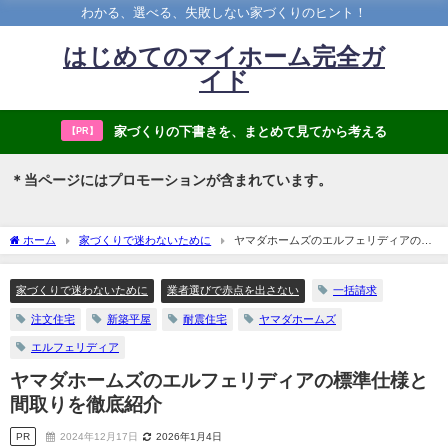
わかる、選べる、失敗しない家づくりのヒント！
はじめてのマイホーム完全ガ
イド
家づくりの下書きを、まとめて見てから考える
【PR】
＊当ページにはプロモーションが含まれています。
ホーム
家づくりで迷わないために
ヤマダホームズのエルフェリディアの標
準仕様と間取りを徹底紹介
家づくりで迷わないために
業者選びで赤点を出さない
一括請求
注文住宅
新築平屋
耐震住宅
ヤマダホームズ
エルフェリディア
ヤマダホームズのエルフェリディアの標準仕様と
間取りを徹底紹介
PR
2024年12月17日
2026年1月4日