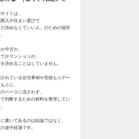
のサイトは、
宅購入や住まい選びで
まだ決めなくていい人」のための場所
す。
築か中古か。
建てかマンションか。
解を決めることはしていません。
開されている住宅事例や見積もりデー
をもとに、
業のペースに流されず、
分で判断するための材料を整理してい
す。
こに書いてあるのは結論ではなく、
断の途中経過です。