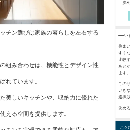
決
ッチン選びは家族の暮らしを左右する
──
住ま
すく
比較
の組み合わせは、機能性とデザイン性
あと
ます
ばれています。
この
いき
た美しいキッチンや、収納力に優れた
選択
決め
使える空間を提供します。
この