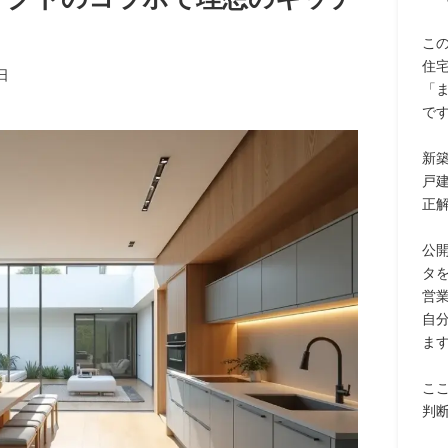
こ
住
日
「
で
新
戸
正
公
タ
営
自
ま
こ
判