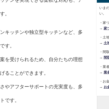
ッチンを実現できる柔軟な対応も、ア
いま
す。
い。
・家
→
家
ンキッチンや独立型キッチンなど、多
・土
→
土
です。
・間
→
間
案を受けられるため、自分たちの理想
・業
→
業
げることができます。
・お
さやアフターサポートの充実度も、多
→
お
トです。