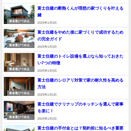
出さない
富士住建の断熱くんが理想の家づくりを叶える
鍵
業者選びで赤点を
2025年1月3日
出さない
富士住建をやめた後に家づくりで成功するため
の完全ガイド
業者選びで赤点を
2025年1月3日
出さない
富士住建のトイレ設備を選ぶなら知っておきた
い7つの特徴
業者選びで赤点を
2025年1月3日
出さない
富士住建のシロアリ対策で家の耐久性を高める
方法
業者選びで赤点を
2025年1月2日
出さない
富士住建でクリナップのキッチンを選んで家事
を楽に！
業者選びで赤点を
2025年1月2日
出さない
富士住建の手付金とは？契約前に知るべき重要