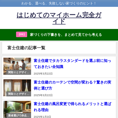
わかる、選べる、失敗しない家づくりのヒント！
はじめてのマイホーム完全ガ
イド
家づくりの下書きを、まとめて見てから考える
【PR】
富士住建の記事一覧
富士住建でタカラスタンダードを選ぶ前に知っ
ておきたい全知識
間取りとデザイン
2025年3月22日
の決め方
富士住建のカーテンで空間が変わる？驚きの実
例と選び方
間取りとデザイン
2025年3月22日
の決め方
富士住建の風呂変更で得られるメリットと選ば
れる理由
業者選びで赤点を
2025年1月3日