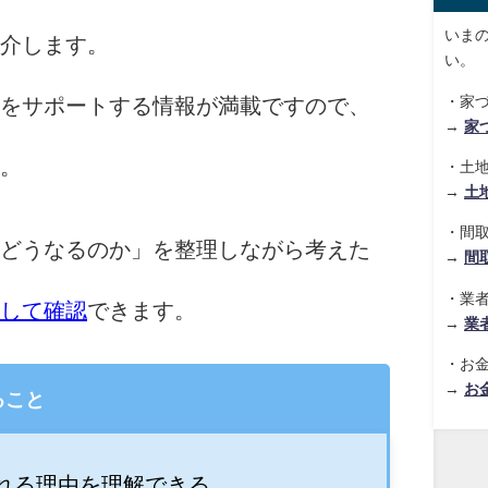
いま
介します。
い。
・家
をサポートする情報が満載ですので、
→
家
。
・土
→
土
・間
どうなるのか」を整理しながら考えた
→
間
・業
して確認
できます。
→
業
・お
→
お
ること
れる理由を理解できる