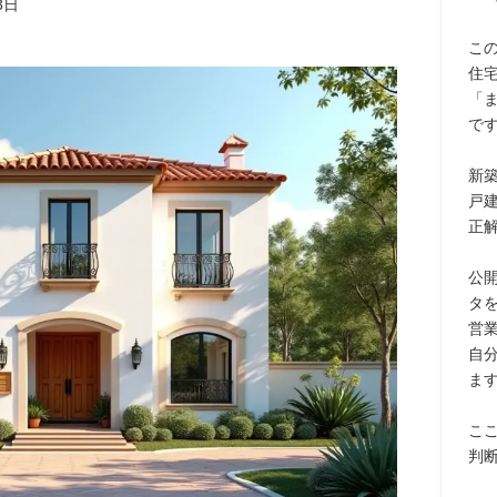
3日
こ
住
「
で
新
戸
正
公
タ
営
自
ま
こ
判