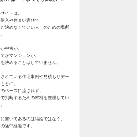
のサイトは、
宅購入や住まい選びで
まだ決めなくていい人」のための場所
す。
築か中古か。
建てかマンションか。
解を決めることはしていません。
開されている住宅事例や見積もりデー
をもとに、
業のペースに流されず、
分で判断するための材料を整理してい
す。
こに書いてあるのは結論ではなく、
断の途中経過です。