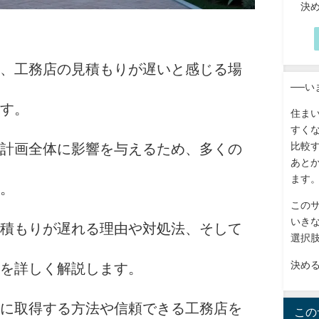
決
、工務店の見積もりが遅いと感じる場
──
す。
住ま
すく
比較
計画全体に影響を与えるため、多くの
あと
ます
。
この
いき
積もりが遅れる理由や対処法、そして
選択
決め
を詳しく解説します。
に取得する方法や信頼できる工務店を
この