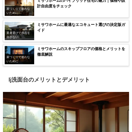
ミサワホームのハイブリッド住宅の魅力｜価格や設
計自由度をチェック
家づくりで迷わな
いために
ミサワホームに最適なエコキュート選びの決定版ガ
イド
業者選びで赤点を
出さない
ミサワホームのスキップフロアの価格とメリットを
徹底解説
家づくりで迷わな
いために
lj洗面台のメリットとデメリット