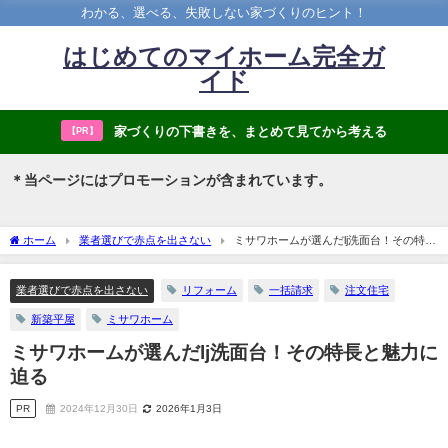
わかる、選べる、失敗しない家づくりのヒント！
はじめてのマイホーム完全ガ
イド
家づくりの下書きを、まとめて見てから考える
【PR】
＊当ページにはプロモーションが含まれています。
ホーム
業者選びで赤点を出さない
ミサワホームが選んだlj洗面台！その特長
と魅力に迫る
業者選びで赤点を出さない
リフォーム
一括請求
注文住宅
新築平屋
ミサワホーム
ミサワホームが選んだlj洗面台！その特長と魅力に
迫る
PR
2024年12月30日
2026年1月3日