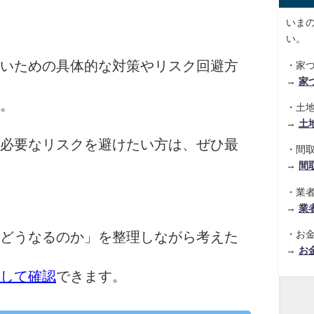
いま
い。
いための具体的な対策やリスク回避方
・家
→
家
。
・土
→
土
必要なリスクを避けたい方は、ぜひ最
・間
→
間
・業
→
業
・お
どうなるのか」を整理しながら考えた
→
お
して確認
できます。