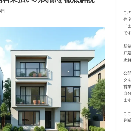
3日
こ
住
「
で
新
戸
正
公
タ
営
自
ま
こ
判