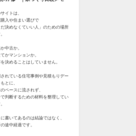
のサイトは、
宅購入や住まい選びで
まだ決めなくていい人」のための場所
す。
築か中古か。
建てかマンションか。
解を決めることはしていません。
開されている住宅事例や見積もりデー
をもとに、
業のペースに流されず、
分で判断するための材料を整理してい
す。
こに書いてあるのは結論ではなく、
断の途中経過です。