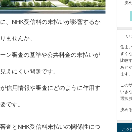
決
に、NHK受信料の未払いが影響するか
──
りませんか。
住ま
すく
ーン審査の基準や公共料金の未払いが
比較
あと
見えにくい問題です。
ます
この
いが信用情報や審査にどのように作用す
いき
選択
要です。
決め
審査とNHK受信料未払いの関係性につ
この