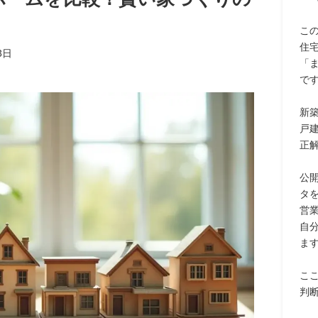
こ
住
3日
「
で
新
戸
正
公
タ
営
自
ま
こ
判