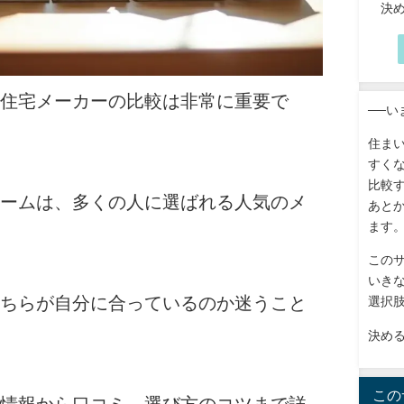
決
住宅メーカーの比較は非常に重要で
──
住ま
すく
比較
ームは、多くの人に選ばれる人気のメ
あと
ます
この
いき
ちらが自分に合っているのか迷うこと
選択
決め
この