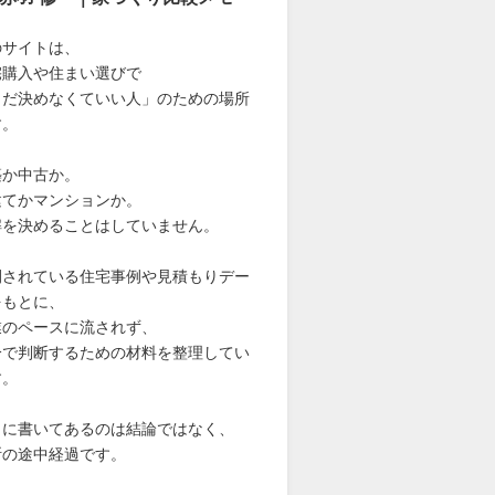
のサイトは、
宅購入や住まい選びで
まだ決めなくていい人」のための場所
す。
築か中古か。
建てかマンションか。
解を決めることはしていません。
開されている住宅事例や見積もりデー
をもとに、
業のペースに流されず、
分で判断するための材料を整理してい
す。
こに書いてあるのは結論ではなく、
断の途中経過です。