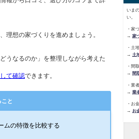
情報から口コミ、選び方のコツまで詳
いま
い。
・家
、理想の家づくりを進めましょう。
→
家
・土
→
土
どうなるのか」を整理しながら考えた
・間
→
間
して確認
できます。
・業
→
業
ること
・お
→
お
ームの特徴を比較する