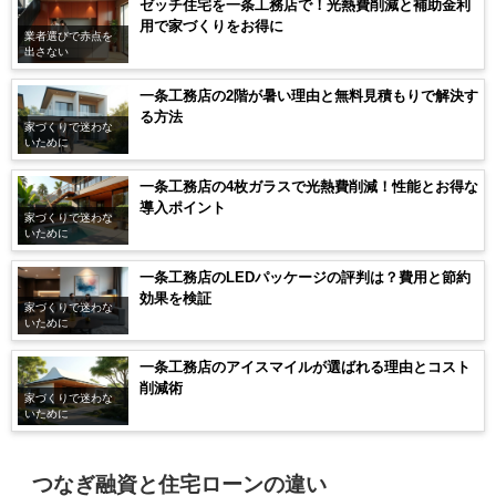
ゼッチ住宅を一条工務店で！光熱費削減と補助金利
用で家づくりをお得に
業者選びで赤点を
出さない
一条工務店の2階が暑い理由と無料見積もりで解決す
る方法
家づくりで迷わな
いために
一条工務店の4枚ガラスで光熱費削減！性能とお得な
導入ポイント
家づくりで迷わな
いために
一条工務店のLEDパッケージの評判は？費用と節約
効果を検証
家づくりで迷わな
いために
一条工務店のアイスマイルが選ばれる理由とコスト
削減術
家づくりで迷わな
いために
つなぎ融資と住宅ローンの違い