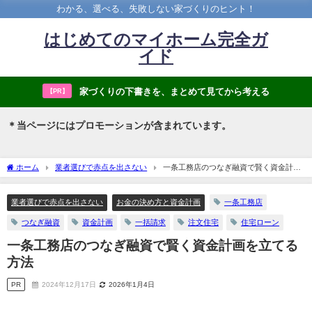
わかる、選べる、失敗しない家づくりのヒント！
はじめてのマイホーム完全ガ
イド
家づくりの下書きを、まとめて見てから考える
【PR】
＊当ページにはプロモーションが含まれています。
ホーム
業者選びで赤点を出さない
一条工務店のつなぎ融資で賢く資金計画
を立てる方法
業者選びで赤点を出さない
お金の決め方と資金計画
一条工務店
つなぎ融資
資金計画
一括請求
注文住宅
住宅ローン
一条工務店のつなぎ融資で賢く資金計画を立てる
方法
PR
2024年12月17日
2026年1月4日