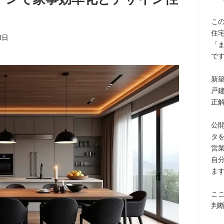
こ
住
3日
「
で
新
戸
正
公
タ
営
自
ま
こ
判