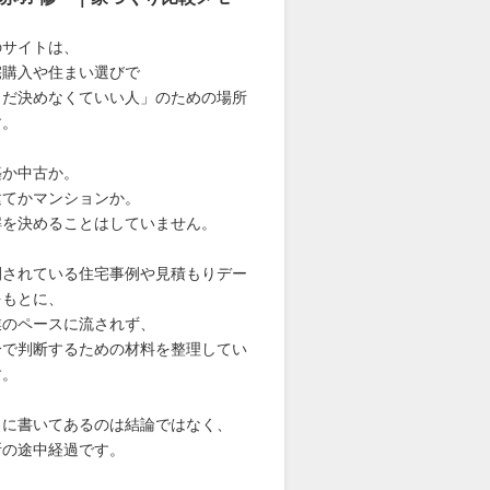
のサイトは、
宅購入や住まい選びで
まだ決めなくていい人」のための場所
す。
築か中古か。
建てかマンションか。
解を決めることはしていません。
開されている住宅事例や見積もりデー
をもとに、
業のペースに流されず、
分で判断するための材料を整理してい
す。
こに書いてあるのは結論ではなく、
断の途中経過です。