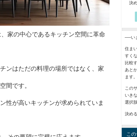
決
は、家の中心であるキッチン空間に革命
──
住ま
すく
比較
チンはただの料理の場所ではなく、家
あと
ます
空間です。
この
いき
ン性が高いキッチンが求められていま
選択
決め
この