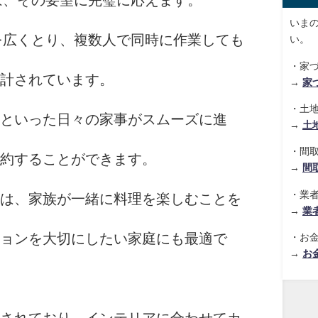
は、その要望に完璧に応えます。
いま
を広くとり、複数人で同時に作業しても
い。
・家
計されています。
→
家
・土
といった日々の家事がスムーズに進
→
土
・間
約することができます。
→
間
・業
は、家族が一緒に料理を楽しむことを
→
業
ョンを大切にしたい家庭にも最適で
・お
→
お