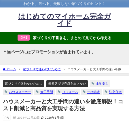
わかる、選べる、失敗しない家づくりのヒント！
はじめてのマイホーム完全ガ
イド
家づくりの下書きを、まとめて見てから考える
【PR】
＊当ページにはプロモーションが含まれています。
ホーム
家づくりで迷わないために
ハウスメーカーと大工手間の違いを徹底
解説！コスト削減と高品質を実現する方法
家づくりで迷わないために
業者選びで赤点を出さない
土地探し
ハウスメーカー
大工手間
リフォーム
一括請求
注文住宅
ハウスメーカーと大工手間の違いを徹底解説！コ
スト削減と高品質を実現する方法
PR
2024年12月23日
2026年1月4日