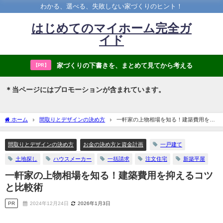
わかる、選べる、失敗しない家づくりのヒント！
はじめてのマイホーム完全ガ
イド
家づくりの下書きを、まとめて見てから考える
【PR】
＊当ページにはプロモーションが含まれています。
ホーム
間取りとデザインの決め方
一軒家の上物相場を知る！建築費用を抑
えるコツと比較術
間取りとデザインの決め方
お金の決め方と資金計画
一戸建て
土地探し
ハウスメーカー
一括請求
注文住宅
新築平屋
一軒家の上物相場を知る！建築費用を抑えるコツ
と比較術
PR
2024年12月24日
2026年1月3日