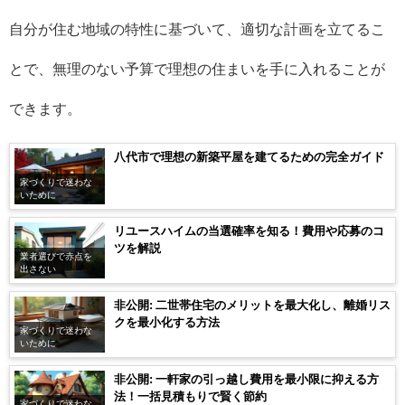
自分が住む地域の特性に基づいて、適切な計画を立てるこ
とで、無理のない予算で理想の住まいを手に入れることが
できます。
八代市で理想の新築平屋を建てるための完全ガイド
家づくりで迷わな
いために
リユースハイムの当選確率を知る！費用や応募のコ
ツを解説
業者選びで赤点を
出さない
非公開: 二世帯住宅のメリットを最大化し、離婚リス
クを最小化する方法
家づくりで迷わな
いために
非公開: 一軒家の引っ越し費用を最小限に抑える方
法！一括見積もりで賢く節約
家づくりで迷わな