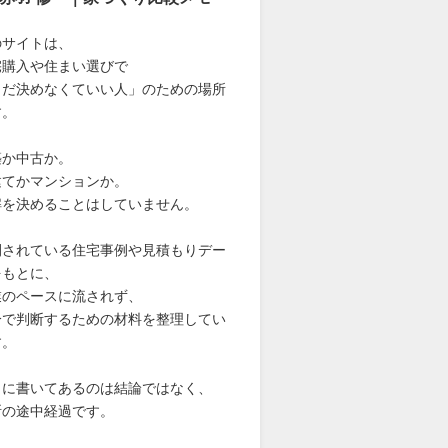
のサイトは、
宅購入や住まい選びで
まだ決めなくていい人」のための場所
す。
築か中古か。
建てかマンションか。
解を決めることはしていません。
開されている住宅事例や見積もりデー
をもとに、
業のペースに流されず、
分で判断するための材料を整理してい
す。
こに書いてあるのは結論ではなく、
断の途中経過です。