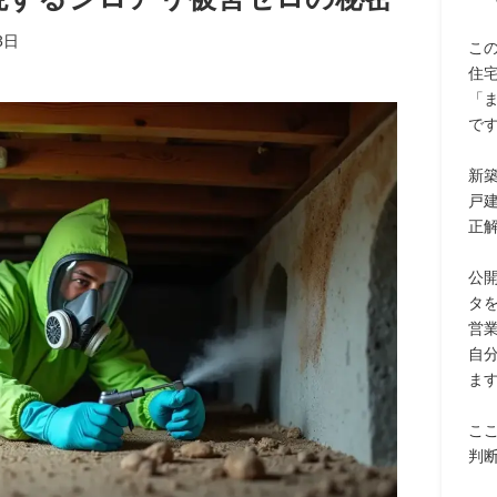
3日
こ
住
「
で
新
戸
正
公
タ
営
自
ま
こ
判