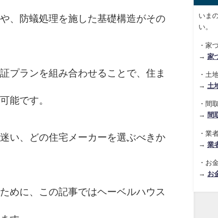
いま
や、防蟻処理を施した基礎構造がその
い。
・家
→
家
証プランを組み合わせることで、住ま
・土
→
土
可能です。
・間
→
間
・業
迷い、どの住宅メーカーを選ぶべきか
→
業
・お
→
お
ために、この記事ではヘーベルハウス