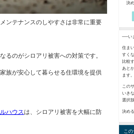
決
メンテナンスのしやすさは非常に重要
──
住ま
すく
なるのがシロアリ被害への対策です。
比較
あと
家族が安心して暮らせる住環境を提供
ます
この
いき
選択
ルハウス
は、シロアリ被害を大幅に防
決め
この